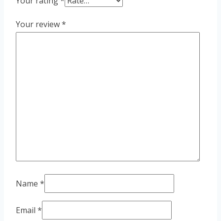
Your rating
*
Your review
*
Name
*
Email
*