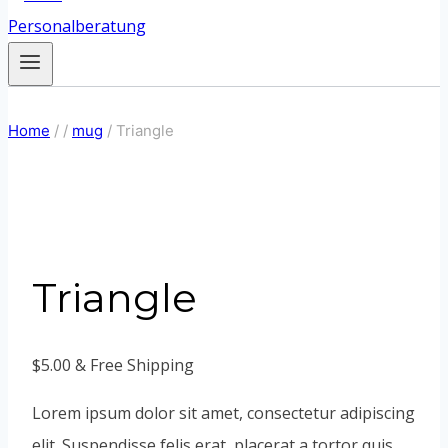
Home
/
/
mug
/
Triangle
Triangle
$
5.00
& Free Shipping
Lorem ipsum dolor sit amet, consectetur adipiscing
elit. Suspendisse felis erat, placerat a tortor quis,