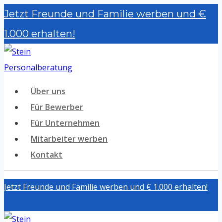
Zum
Jetzt Freunde und Familie werben und €
Inhalt
1.000 erhalten!
springen
Über uns
Für Bewerber
Für Unternehmen
Mitarbeiter werben
Kontakt
Jetzt Freunde und Familie werben und € 1.000 erhalten!