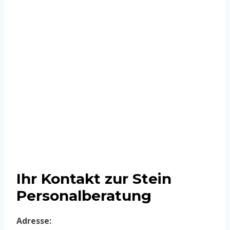
Unser Motto
Die Guten zu
Ihr Kontakt zur Stein
Personalberatung
Adresse: