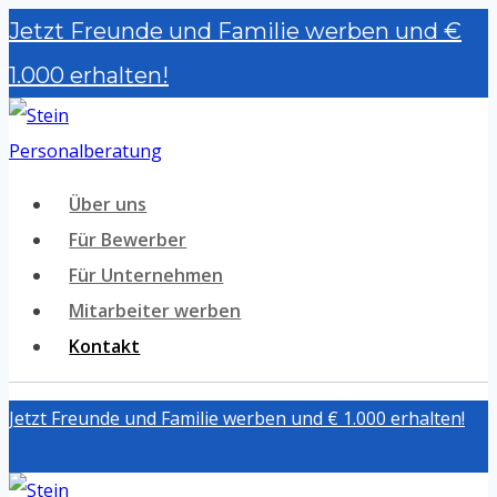
Zum
Jetzt Freunde und Familie werben und €
Inhalt
1.000 erhalten!
springen
Über uns
Für Bewerber
Für Unternehmen
Mitarbeiter werben
Kontakt
Jetzt Freunde und Familie werben und € 1.000 erhalten!