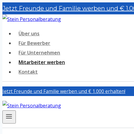
Zum
Jetzt Freunde und Familie werben und € 1.0
Inhalt
springen
Über uns
Für Bewerber
Für Unternehmen
Mitarbeiter werben
Kontakt
Jetzt Freunde und Familie werben und € 1.000 erhalten!